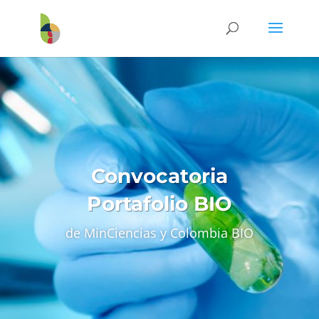
Convocatoria
Portafolio BIO
de MinCiencias y Colombia BIO