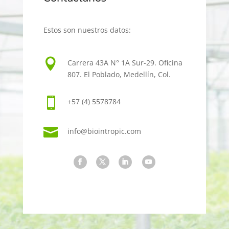
Estos son nuestros datos:

Carrera 43A N° 1A Sur-29. Oficina
807. El Poblado, Medellín, Col.

+57 (4) 5578784

info
@
biointropic.com