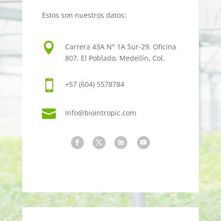
Estos son nuestros datos:

Carrera 43A N° 1A Sur-29. Oficina
807. El Poblado, Medellín, Col.

+57 (604) 5578784

info
@
biointropic.com