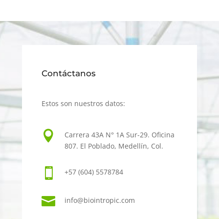
Contáctanos
Estos son nuestros datos:

Carrera 43A N° 1A Sur-29. Oficina
807. El Poblado, Medellín, Col.

+57 (604) 5578784

info
@
biointropic.com