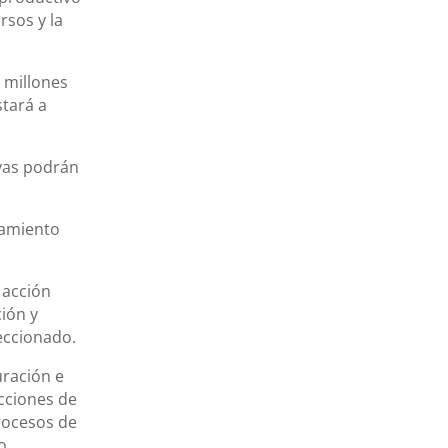
rsos y la
 millones
stará a
ivas podrán
namiento
 acción
ción y
eccionado.
uración e
cciones de
rocesos de
o.