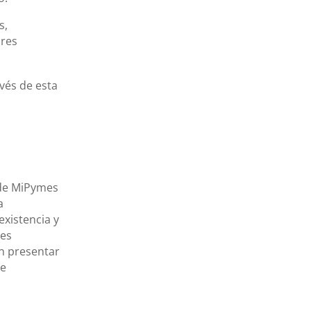
s,
ores
vés de esta
sde MiPymes
a
existencia y
des
n presentar
de