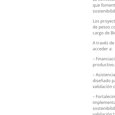
que fomente
sostenibili
Los proyect
de pesos co
cargo de Bi
A través de
acceder a:
– Financia
productivo
– Asistenci
diseñado par
validación
– Fortaleci
implementa
sostenibili
validación 