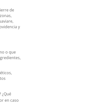
ierre de
azonas,
uaviare,
ovidencia y
amo o que
gredientes,
éticos,
tos
? ¿Qué
or en caso