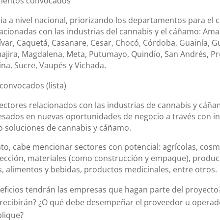
mentos convocados
a a nivel nacional, priorizando los departamentos para el c
acionadas con las industrias del cannabis y el cáñamo: Am
ívar, Caquetá, Casanare, Cesar, Chocó, Córdoba, Guainía, G
uajira, Magdalena, Meta, Putumayo, Quindío, San Andrés, Pr
ina, Sucre, Vaupés y Vichada.
convocados (lista)
ectores relacionados con las industrias de cannabis y cáñ
esados en nuevas oportunidades de negocio a través con in
o soluciones de cannabis y cáñamo.
to, cabe mencionar sectores con potencial: agrícolas, cosm
nfección, materiales (como construcción y empaque), produc
s, alimentos y bebidas, productos medicinales, entre otros.
eficios tendrán las empresas que hagan parte del proyecto
s recibirán? ¿O qué debe desempeñar el proveedor u operad
plique?