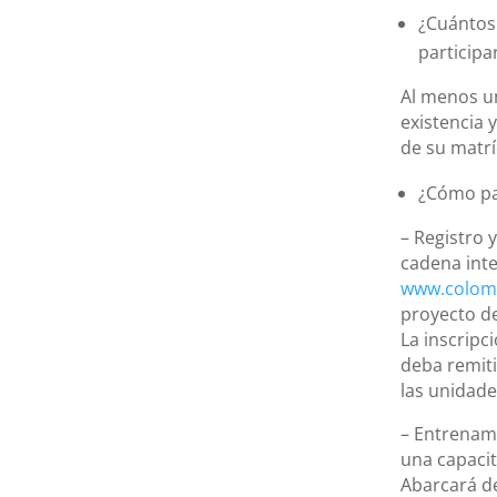
¿Cuántos
participa
Al menos un
existencia 
de su matrí
¿Cómo par
– Registro 
cadena inte
www.colomb
proyecto de
La inscripc
deba remit
las unidade
– Entrenami
una capacit
Abarcará de