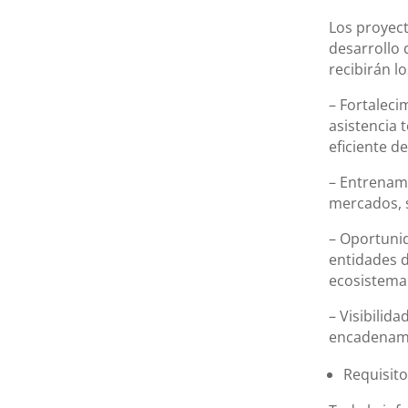
Los proyec
desarrollo 
recibirán lo
– Fortalec
asistencia 
eficiente d
– Entrenami
mercados, s
– Oportuni
entidades d
ecosistema
– Visibilid
encadenam
Requisito