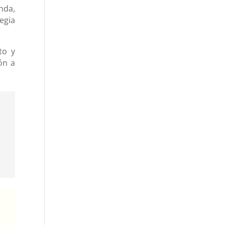
nda,
egia
to y
ón a
e
y
.