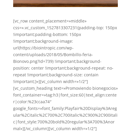
[vc_row content_placement=»middle»
css=».vc_custom_1527813307231{padding-top: 150px
!important;padding-bottom: 150px
!important;background-image:
url(https://biointropic.com/wp-
content/uploads/2018/05/Bombillo-feria-
Bionovo.png?id=739) !important;background-
position: center !important;background-repeat: no-
repeat !important;background-size: contain
!important;}»][vc_column width=»1/2″]
[vc_custom_heading text=»Promoviendo bionegocios»
font_container=»tag:h3|font_size:60|text_align:cente
r|color:%23ccaa74″
google_fonts=»font_family:Playfair%20Display%3Areg
ular%2Citalic%2C700%2C700italic%2C900%2C900itali
c|font_style:700%20bold%20regular%3A700%3Anor
mal»][/vc_column][vc_column width=»1/2″]