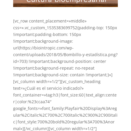
[vc_row content_placement=»middle»
css=».vc_custom_1535383699752{padding-top: 150px
!important;padding-bottom: 150px
!important;background-image:
url(https://biointropic.com/wp-
content/uploads/2018/05/Bombillo-y-estadística.png?
id=703) !important;background-position: center
!important;background-repeat: no-repeat
!important;background-size: contain !important;}»]
[vc_column width=»1/2″][vc_custom_heading
text=»¿Cuál es el servicio indicado?»
font_container=»tag:h3|font_size:60|text_align:cente
r|color:%23ccaa74″
google_fonts=»font_family:Playfair%20Display%3Areg
ular%2Citalic%2C700%2C700italic%2C900%2C900itali
c|font_style:700%20bold%20regular%3A700%3Anor
mal»][/vc_column][vc_column width=»1/2″]